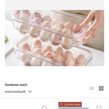
Sortieren nach
Produktliste
Produk
meistverkauft
Laatste kans