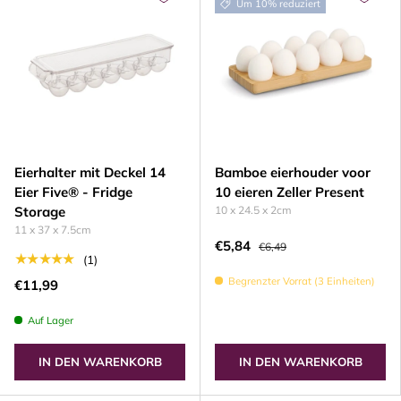
Um 10% reduziert
Eierhalter mit Deckel 14
Bamboe eierhouder voor
Eier Five® - Fridge
10 eieren Zeller Present
Storage
10 x 24.5 x 2cm
11 x 37 x 7.5cm
€5,84
€6,49
★★★★★
(1)
Begrenzter Vorrat (3 Einheiten)
€11,99
Auf Lager
IN DEN WARENKORB
IN DEN WARENKORB