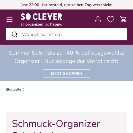
Vor
23:00 Uhr besteld
, am
selben Tag verschickt
DIREKT ZUM INHALT
Menü
Einloggen
Eink
Suchen
Suchen
Summer Sale | Bis zu -40 % auf ausgewählte
Organizer | Nur solange der Vorrat reicht
JETZT SHOPPEN
Startseite
Schmuck-Organizer