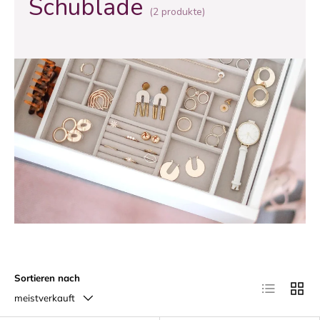
Schublade
(2 produkte)
Sortieren nach
Produktliste
Produk
meistverkauft