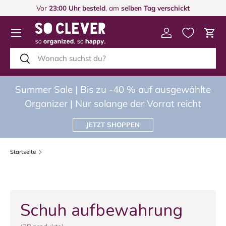
Vor
23:00 Uhr besteld
, am
selben Tag verschickt
DIREKT ZUM INHALT
Menü
Einloggen
Eink
Suchen
Suchen
Summer Sale | Bis zu -40 % auf ausgewählte
Organizer | Nur solange der Vorrat reicht
JETZT SHOPPEN
Startseite
Schuh aufbewahrung