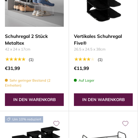
Schuhregal 2 Stück
Vertikales Schuhregal
Metaltex
Five®
42 x 24 x 17cm
26.5 x 24.5 x 38cm
★★★★★
★★★★★
(1)
(1)
€31,99
€11,99
Sehr geringer Bestand (2
Auf Lager
Einheiten)
IN DEN WARENKORB
IN DEN WARENKORB
Um 10% reduziert