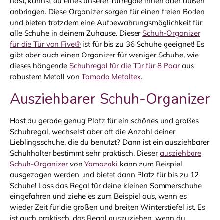
hast, kannst du eines unserer Türregale innen oder außen
anbringen. Diese Organizer sorgen für einen freien Boden
und bieten trotzdem eine Aufbewahrungsmöglichkeit für
alle Schuhe in deinem Zuhause. Dieser
Schuh-Organizer
für die Tür von Five®
ist für bis zu 36 Schuhe geeignet! Es
gibt aber auch einen Organizer für weniger Schuhe, wie
dieses hängende
Schuhregal für die Tür für 8 Paar
aus
robustem Metall von
Tomado Metaltex
.
Ausziehbarer Schuh-Organizer
Hast du gerade genug Platz für ein schönes und großes
Schuhregal, wechselst aber oft die Anzahl deiner
Lieblingsschuhe, die du benutzt? Dann ist ein ausziehbarer
Schuhhalter bestimmt sehr praktisch. Dieser
ausziehbare
Schuh-Organizer
von
Yamazaki
kann zum Beispiel
ausgezogen werden und bietet dann Platz für bis zu 12
Schuhe! Lass das Regal für deine kleinen Sommerschuhe
eingefahren und ziehe es zum Beispiel aus, wenn es
wieder Zeit für die großen und breiten Winterstiefel ist. Es
ist auch praktisch, das Regal auszuziehen, wenn du