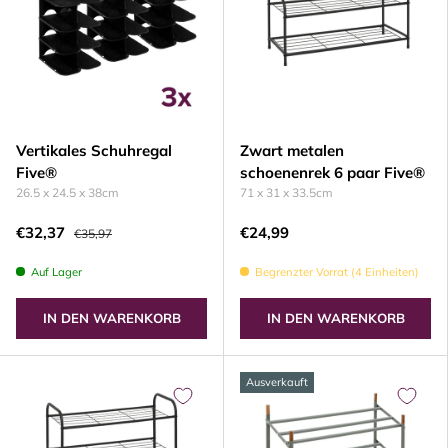
Vertikales Schuhregal
Zwart metalen
Five®
schoenenrek 6 paar Five®
26.5 x 24.5 x 38cm
71 x 31 x 33.5cm
€32,37
€24,99
€35,97
Auf Lager
Begrenzter Vorrat (4 Einheiten)
IN DEN WARENKORB
IN DEN WARENKORB
Ausverkauft