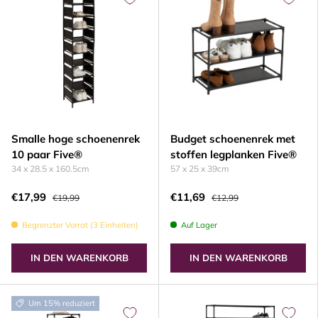
Smalle hoge schoenenrek
Budget schoenenrek met
10 paar Five®
stoffen legplanken Five®
34 x 28.5 x 160.5cm
57 x 25 x 39cm
€17,99
€11,69
€19,99
€12,99
Begrenzter Vorrat (3 Einheiten)
Auf Lager
IN DEN WARENKORB
IN DEN WARENKORB
Um 15% reduziert