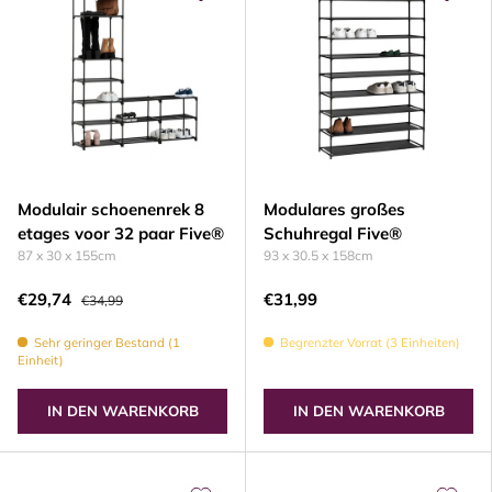
Modulair schoenenrek 8
Modulares großes
etages voor 32 paar Five®
Schuhregal Five®
87 x 30 x 155cm
93 x 30.5 x 158cm
€29,74
€31,99
€34,99
Sehr geringer Bestand (1
Begrenzter Vorrat (3 Einheiten)
Einheit)
IN DEN WARENKORB
IN DEN WARENKORB