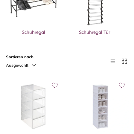
Schuhregal
Schuhregal Tür
S
Sortieren nach
Produktliste
Produk
Ausgewählt