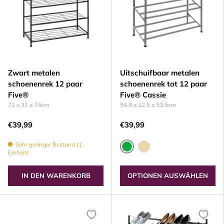
Zwart metalen
Uitschuifbaar metalen
schoenenrek 12 paar
schoenenrek tot 12 paar
Five®
Five® Cassie
71 x 31 x 74cm
54.8 x 22.5 x 53.5cm
€39,99
€39,99
Sehr geringer Bestand (1
Einheit)
GROEN
BEIGE
IN DEN WARENKORB
OPTIONEN AUSWÄHLEN