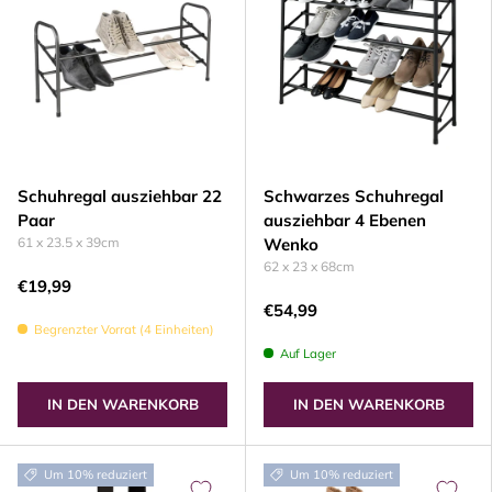
Schuhregal ausziehbar 22
Schwarzes Schuhregal
Paar
ausziehbar 4 Ebenen
61 x 23.5 x 39cm
Wenko
62 x 23 x 68cm
€19,99
€54,99
Begrenzter Vorrat (4 Einheiten)
Auf Lager
IN DEN WARENKORB
IN DEN WARENKORB
Um 10% reduziert
Um 10% reduziert