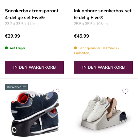
Sneakerbox transparant
Inklapbare sneakerbox set
4-delige set Five®
6-delig Five®
23.2 x 33.5 x 14cm
25.5 x 35.5 x 108cm
€29,99
€45,99
Auf Lager
Sehr geringer Bestand (2
Einheiten)
IN DEN WARENKORB
IN DEN WARENKORB
Ausverkauft