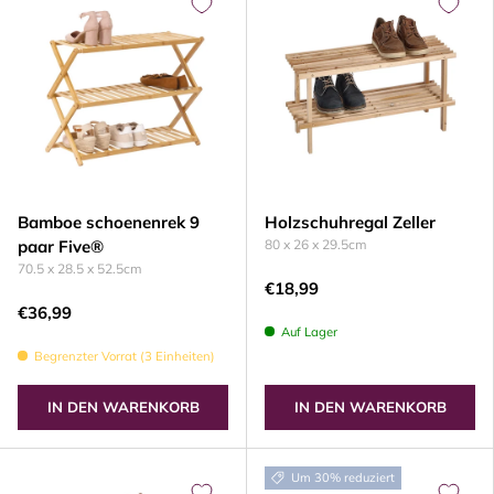
Bamboe schoenenrek 9
Holzschuhregal Zeller
paar Five®
80 x 26 x 29.5cm
70.5 x 28.5 x 52.5cm
€18,99
€36,99
Auf Lager
Begrenzter Vorrat (3 Einheiten)
IN DEN WARENKORB
IN DEN WARENKORB
Um 30% reduziert