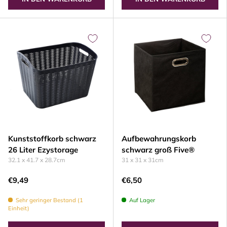
Kunststoffkorb schwarz
Aufbewahrungskorb
26 Liter Ezystorage
schwarz groß Five®
32.1 x 41.7 x 28.7cm
31 x 31 x 31cm
€9,49
€6,50
Sehr geringer Bestand (1
Auf Lager
Einheit)