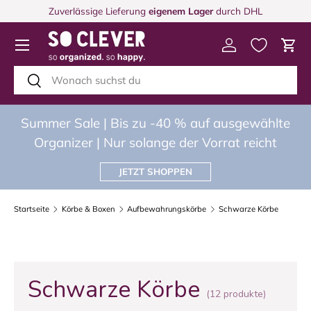
Zuverlässige Lieferung
eigenem Lager
durch DHL
DIREKT ZUM INHALT
Menü
Einloggen
Eink
Suchen
Suchen
Summer Sale | Bis zu -40 % auf ausgewählte
Organizer | Nur solange der Vorrat reicht
JETZT SHOPPEN
Startseite
Körbe & Boxen
Aufbewahrungskörbe
Schwarze Körbe
Schwarze Körbe
(12 produkte)