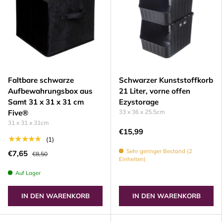
Faltbare schwarze
Schwarzer Kunststoffkorb
Aufbewahrungsbox aus
21 Liter, vorne offen
Samt 31 x 31 x 31 cm
Ezystorage
Five®
33 x 36 x 25.5cm
31 x 31 x 31cm
€15,99
★★★★★
(1)
Sehr geringer Bestand (2
€7,65
€8,50
Einheiten)
Auf Lager
IN DEN WARENKORB
IN DEN WARENKORB