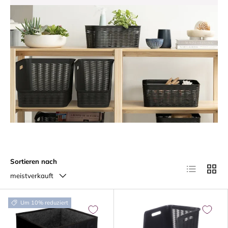
Sortieren nach
Produktliste
Produk
meistverkauft
Um 10% reduziert