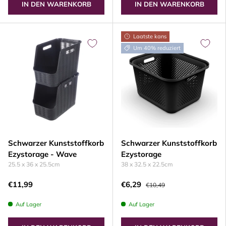
IN DEN WARENKORB
IN DEN WARENKORB
Laatste kans
Um 40% reduziert
Schwarzer Kunststoffkorb
Schwarzer Kunststoffkorb
Ezystorage - Wave
Ezystorage
25.5 x 36 x 25.5cm
38 x 32.5 x 22.5cm
€11,99
€6,29
€10,49
Auf Lager
Auf Lager