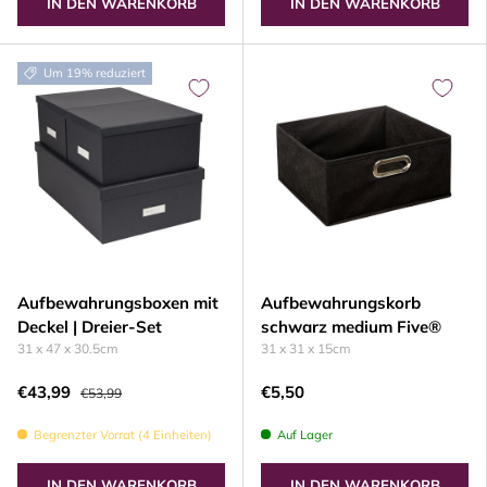
IN DEN WARENKORB
IN DEN WARENKORB
Um 19% reduziert
Aufbewahrungsboxen mit
Aufbewahrungskorb
Deckel | Dreier-Set
schwarz medium Five®
31 x 47 x 30.5cm
31 x 31 x 15cm
€43,99
€5,50
€53,99
Begrenzter Vorrat (4 Einheiten)
Auf Lager
IN DEN WARENKORB
IN DEN WARENKORB