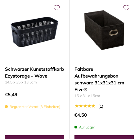
Schwarzer Kunststoffkorb
Faltbare
Ezystorage - Wave
Aufbewahrungsbox
14.5 x 35 x 13.5cm
schwarz 31x31x31 cm
Five®
€5,49
15 x 31 x 15cm
★★★★★
(1)
Begrenzter Vorrat (3 Einheiten)
€4,50
Auf Lager