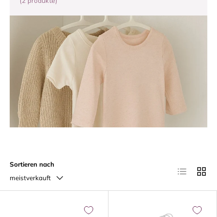
(2 produkte)
Sortieren nach
Produktliste
Produk
meistverkauft