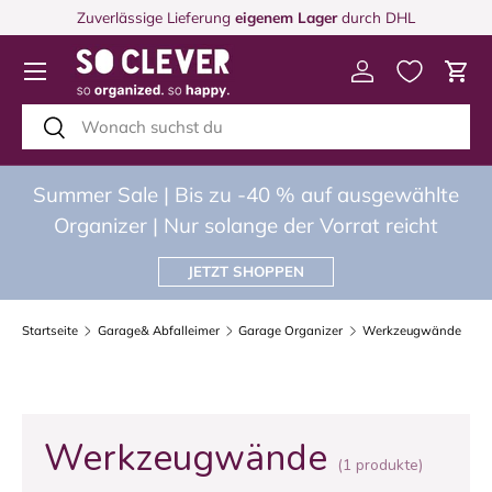
Zuverlässige Lieferung
eigenem Lager
durch DHL
DIREKT ZUM INHALT
Menü
Einloggen
Eink
Suchen
Suchen
Summer Sale | Bis zu -40 % auf ausgewählte
Organizer | Nur solange der Vorrat reicht
JETZT SHOPPEN
Startseite
Garage& Abfalleimer
Garage Organizer
Werkzeugwände
Werkzeugwände
(1 produkte)