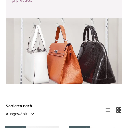
(3 produkte)
Sortieren nach
Produktliste
Produk
Ausgewählt