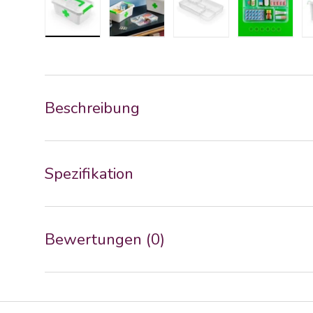
Bild 1 in Galerieansicht laden
Bild 2 in Galerieansicht laden
Bild 3 in Galerieansich
Bild 4 in 
Beschreibung
Spezifikation
Bewertungen (0)