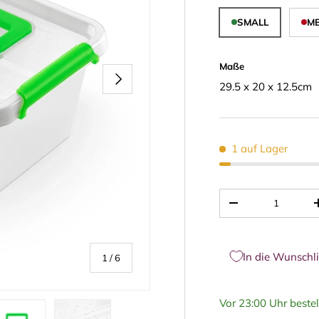
SMALL
M
Maße
NÄCHSTE
29.5 x 20 x 12.5cm
1 auf Lager
Anzahl
-
In die Wunschli
von
1
/
6
Vor 23:00 Uhr bestel