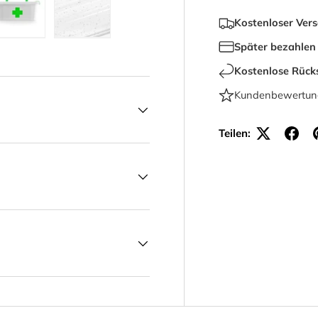
Kostenloser Ver
t laden
Galerieansicht laden
Bild 5 in Galerieansicht laden
Bild 6 in Galerieansicht laden
Später bezahlen
Kostenlose Rüc
Kundenbewertu
Teilen: