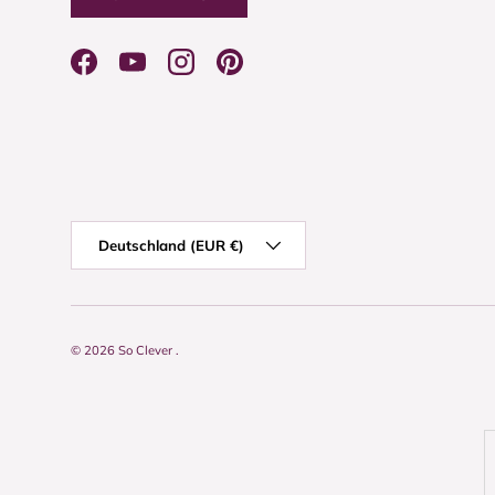
Facebook
YouTube
Instagram
Pinterest
Land/Region
Deutschland (EUR €)
© 2026
So Clever
.