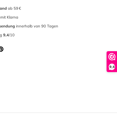
sand
ab 59 €
mit Klarna
ksendung
innerhalb von 90 Tagen
ng
9,4
/10
9,4