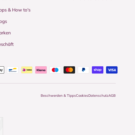
pps & How to's
ogs
arken
schäft
Beschwerden & Tipps
Cookies
Datenschutz
AGB