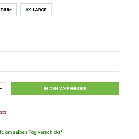
EDIUM
X-LARGE
IN DEN WARENKORB
+
ste
lt,
am selben Tag verschickt*