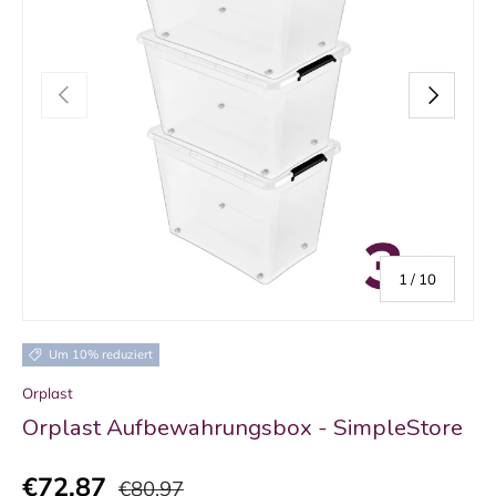
VORHERIGE
NÄCHSTE
von
1
/
10
Um 10% reduziert
Orplast
Orplast Aufbewahrungsbox - SimpleStore
€72,87
€80,97