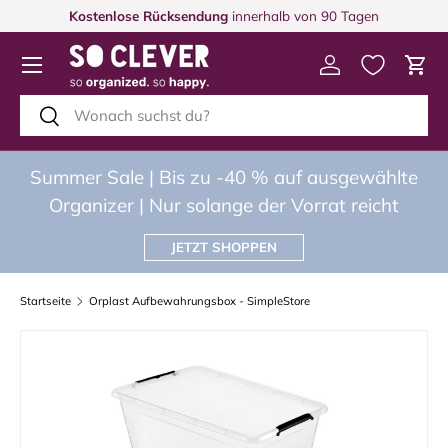
Kostenlose Rücksendung
innerhalb von 90 Tagen
DIREKT ZUM INHALT
Menü
Einloggen
Eink
Suchen
Suchen
Summer Sale | Bis zu -40 % auf ausgewählte
Organizer | Nur solange der Vorrat reicht
JETZT SHOPPEN
Startseite
Orplast Aufbewahrungsbox - SimpleStore