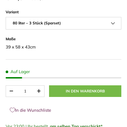
Variant
80 liter – 3 Stück (Sparset)
Maße
39 x 58 x 43cm
Auf Lager
Anzahl
IN DEN WARENKORB
-
+
In die Wunschliste
Vor 23:00 Uhr bestellt,
am selben Tag verschickt*