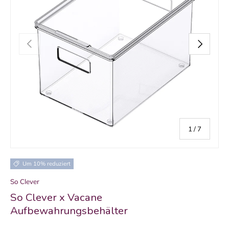
VORHERIGE
NÄCHSTE
von
1
/
7
Um 10% reduziert
So Clever
So Clever x Vacane
Aufbewahrungsbehälter