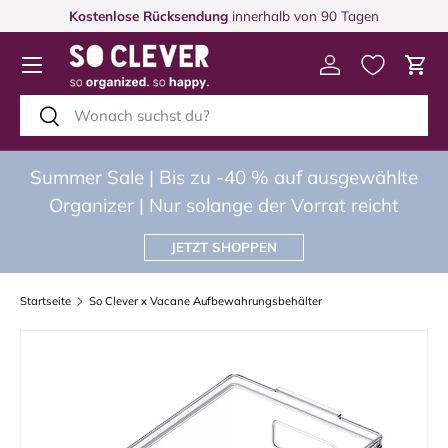
Kostenlose Rücksendung
innerhalb von 90 Tagen
DIREKT ZUM INHALT
Menü
Einloggen
Eink
Suchen
Suchen
Summer Sale | Bis zu -40 % auf ausgewählte
Organizer | Nur solange der Vorrat reicht
JETZT SHOPPEN
Startseite
So Clever x Vacane Aufbewahrungsbehälter